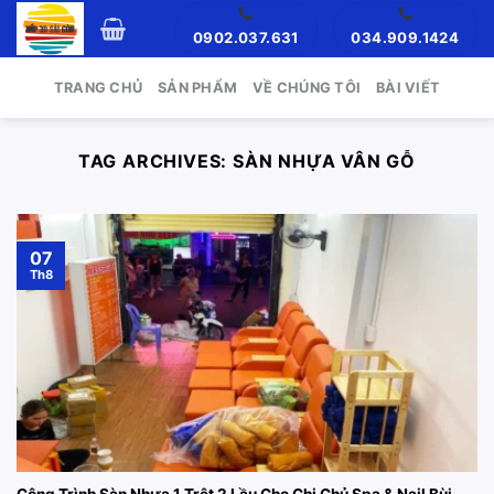
Skip
0902.037.631
034.909.1424
to
content
TRANG CHỦ
SẢN PHẨM
VỀ CHÚNG TÔI
BÀI VIẾT
TAG ARCHIVES:
SÀN NHỰA VÂN GỖ
07
Th8