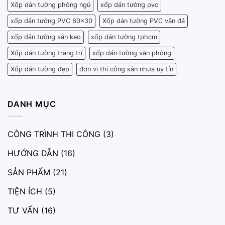
Xốp dán tường phòng ngủ
xốp dán tường pvc
xốp dán tường PVC 60x30
Xốp dán tường PVC vân đá
xốp dán tường sẵn keo
xốp dán tường tphcm
Xốp dán tường trang trí
xốp dán tường văn phòng
Xốp dán tường đẹp
đơn vị thi công sàn nhựa uy tín
DANH MỤC
CÔNG TRÌNH THI CÔNG
(3)
HƯỚNG DẪN
(16)
SẢN PHẨM
(21)
TIỆN ÍCH
(5)
TƯ VẤN
(16)