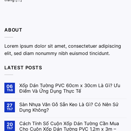
ABOUT
Lorem ipsum dolor sit amet, consectetuer adipiscing
elit, sed diam nonummy nibh euismod tincidunt.
LATEST POSTS
Xốp Dán Tường PVC 60cm x 30cm Là Gì? Ưu
06
Th8
Điểm Và Ứng Dụng Thực Tế
Sàn Nhựa Vân Gỗ Sẵn Keo Là Gì? Có Nên Sử
27
Th7
Dụng Không?
Cách Tính Số Cuộn Xốp Dán Tường Cần Mua
20
Th7
Cho Cuộn Xốp Dán Tường PVC 1.2m x 3m –