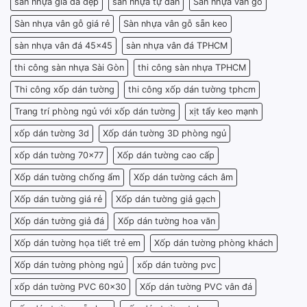
sàn nhựa giả đá đẹp
sàn nhựa tự dán
Sàn nhựa vân gỗ
Sàn nhựa vân gỗ giá rẻ
Sàn nhựa vân gỗ sẵn keo
sàn nhựa vân đá 45x45
sàn nhựa vân đá TPHCM
thi công sàn nhựa Sài Gòn
thi công sàn nhựa TPHCM
Thi công xốp dán tường
thi công xốp dán tường tphcm
Trang trí phòng ngủ với xốp dán tường
xịt tẩy keo mạnh
xốp dán tường 3d
Xốp dán tường 3D phòng ngủ
xốp dán tường 70x77
Xốp dán tường cao cấp
Xốp dán tường chống ẩm
Xốp dán tường cách âm
Xốp dán tường giá rẻ
Xốp dán tường giả gạch
Xốp dán tường giả đá
Xốp dán tường hoa văn
Xốp dán tường họa tiết trẻ em
Xốp dán tường phòng khách
Xốp dán tường phòng ngủ
xốp dán tường pvc
xốp dán tường PVC 60x30
Xốp dán tường PVC vân đá