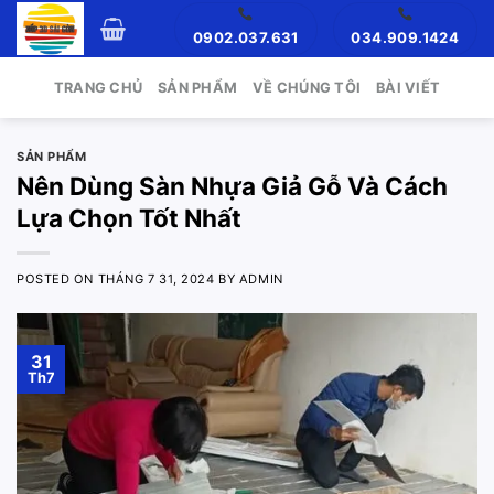
Skip
0902.037.631
034.909.1424
to
content
TRANG CHỦ
SẢN PHẨM
VỀ CHÚNG TÔI
BÀI VIẾT
SẢN PHẨM
Nên Dùng Sàn Nhựa Giả Gỗ Và Cách
Lựa Chọn Tốt Nhất
POSTED ON
THÁNG 7 31, 2024
BY
ADMIN
31
Th7