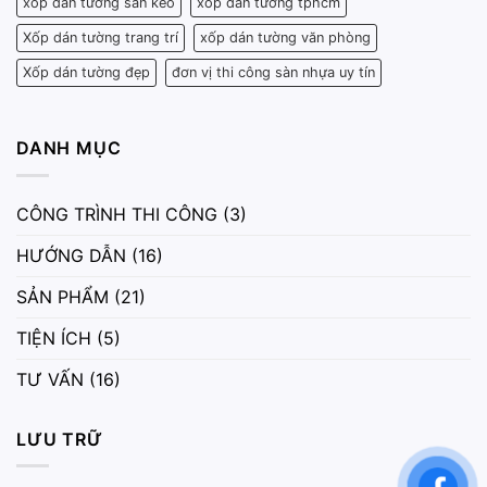
xốp dán tường sẵn keo
xốp dán tường tphcm
Xốp dán tường trang trí
xốp dán tường văn phòng
Xốp dán tường đẹp
đơn vị thi công sàn nhựa uy tín
DANH MỤC
CÔNG TRÌNH THI CÔNG
(3)
HƯỚNG DẪN
(16)
SẢN PHẨM
(21)
TIỆN ÍCH
(5)
TƯ VẤN
(16)
LƯU TRỮ