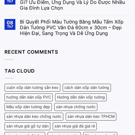
Th7
Gì? Ưu Điểm, Ứng Dụng Và Lý Do Được Nhiều
Gia Đình Lựa Chọn
Bí Quyết Phối Màu Tường Bằng Mẫu Tấm Xốp
08
Th7
Dán Tường PVC Vân Đá 60cm x 30cm – Đẹp
Hiện Đại, Sang Trọng Và Dễ Ứng Dụng
RECENT COMMENTS
TAG CLOUD
cuộn xốp dán tường sẵn keo
cách dán xốp dán tường
hướng dẫn dán xốp PVC
Hướng dẫn dán xốp tường
Mẫu xốp dán tường đẹp
sàn nhựa chống nước
sàn nhựa dán keo chống nước
sàn nhựa dán keo TPHCM
sàn nhựa giả gỗ tự dán
sàn nhựa giả đá giá rẻ