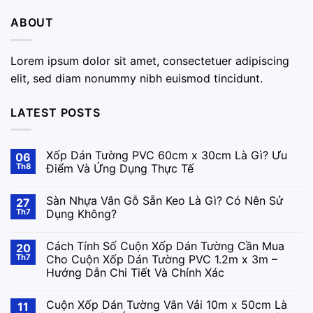
ABOUT
Lorem ipsum dolor sit amet, consectetuer adipiscing
elit, sed diam nonummy nibh euismod tincidunt.
LATEST POSTS
Xốp Dán Tường PVC 60cm x 30cm Là Gì? Ưu
06
Th8
Điểm Và Ứng Dụng Thực Tế
Sàn Nhựa Vân Gỗ Sẵn Keo Là Gì? Có Nên Sử
27
Th7
Dụng Không?
Cách Tính Số Cuộn Xốp Dán Tường Cần Mua
20
Th7
Cho Cuộn Xốp Dán Tường PVC 1.2m x 3m –
Hướng Dẫn Chi Tiết Và Chính Xác
Cuộn Xốp Dán Tường Vân Vải 10m x 50cm Là
11