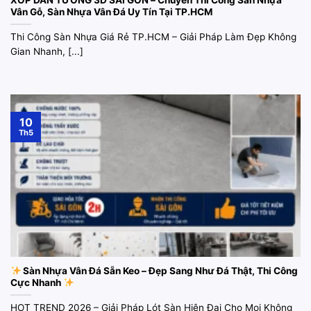
XỐP DÁN TƯỜNG 3D SÀI GÒN – Chuyên Thi Công Sàn Nhựa
Vân Gỗ, Sàn Nhựa Vân Đá Uy Tín Tại TP.HCM
Thi Công Sàn Nhựa Giá Rẻ TP.HCM – Giải Pháp Làm Đẹp Không
Gian Nhanh, [...]
10
Th5
Sàn Nhựa Vân Đá Sẵn Keo – Đẹp Sang Như Đá Thật, Thi Công
Cực Nhanh
HOT TREND 2026 – Giải Pháp Lót Sàn Hiện Đại Cho Mọi Không