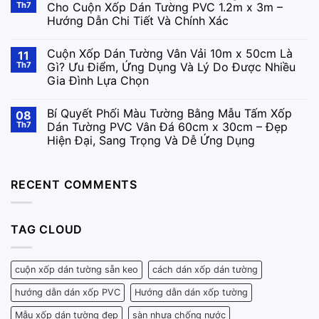
Th7
Cho Cuộn Xốp Dán Tường PVC 1.2m x 3m –
Hướng Dẫn Chi Tiết Và Chính Xác
Cuộn Xốp Dán Tường Vân Vải 10m x 50cm Là
11
Th7
Gì? Ưu Điểm, Ứng Dụng Và Lý Do Được Nhiều
Gia Đình Lựa Chọn
Bí Quyết Phối Màu Tường Bằng Mẫu Tấm Xốp
08
Th7
Dán Tường PVC Vân Đá 60cm x 30cm – Đẹp
Hiện Đại, Sang Trọng Và Dễ Ứng Dụng
RECENT COMMENTS
TAG CLOUD
cuộn xốp dán tường sẵn keo
cách dán xốp dán tường
hướng dẫn dán xốp PVC
Hướng dẫn dán xốp tường
Mẫu xốp dán tường đẹp
sàn nhựa chống nước