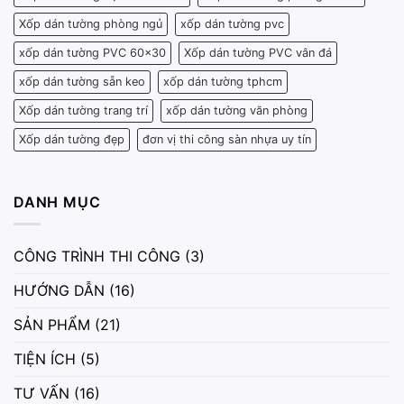
Xốp dán tường phòng ngủ
xốp dán tường pvc
xốp dán tường PVC 60x30
Xốp dán tường PVC vân đá
xốp dán tường sẵn keo
xốp dán tường tphcm
Xốp dán tường trang trí
xốp dán tường văn phòng
Xốp dán tường đẹp
đơn vị thi công sàn nhựa uy tín
DANH MỤC
CÔNG TRÌNH THI CÔNG
(3)
HƯỚNG DẪN
(16)
SẢN PHẨM
(21)
TIỆN ÍCH
(5)
TƯ VẤN
(16)