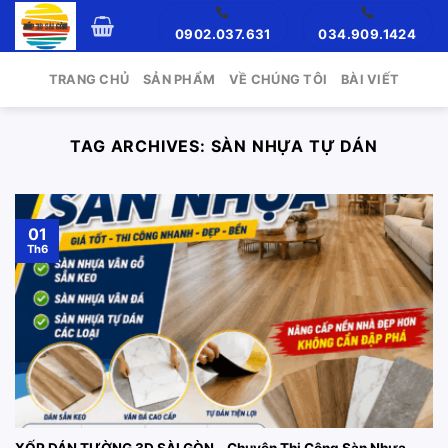
Skip
0902.037.631
034.909.1424
to
content
TRANG CHỦ
SẢN PHẨM
VỀ CHÚNG TÔI
BÀI VIẾT
TAG ARCHIVES:
SÀN NHỰA TỰ DÁN
01
Th6