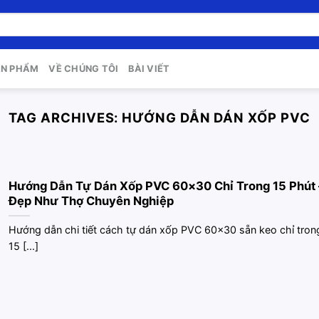
ẢN PHẨM
VỀ CHÚNG TÔI
BÀI VIẾT
TAG ARCHIVES:
HƯỚNG DẪN DÁN XỐP PVC
Hướng Dẫn Tự Dán Xốp PVC 60×30 Chỉ Trong 15 Phút 
Đẹp Như Thợ Chuyên Nghiệp
Hướng dẫn chi tiết cách tự dán xốp PVC 60×30 sẵn keo chỉ tron
15 [...]