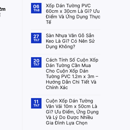
Xốp Dán Tường PVC
06
.2m
Th8
60cm x 30cm Là Gì? Ưu
í
Điểm Và Ứng Dụng Thực
Tế
Sàn Nhựa Vân Gỗ Sẵn
27
Th7
Keo Là Gì? Có Nên Sử
Dụng Không?
Cách Tính Số Cuộn Xốp
20
Th7
Dán Tường Cần Mua
Cho Cuộn Xốp Dán
Tường PVC 1.2m x 3m –
Hướng Dẫn Chi Tiết Và
Chính Xác
Cuộn Xốp Dán Tường
11
Th7
Vân Vải 10m x 50cm Là
Gì? Ưu Điểm, Ứng Dụng
Và Lý Do Được Nhiều
Gia Đình Lựa Chọn