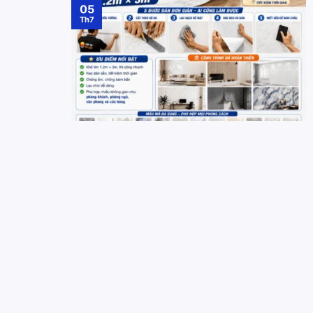
05
Th7