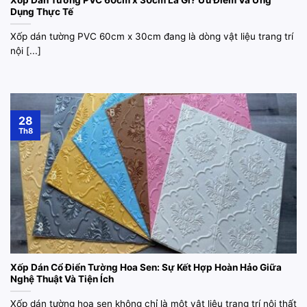
Xốp Dán Tường PVC 60cm x 30cm Là Gì? Ưu Điểm Và Ứng
Dụng Thực Tế
Xốp dán tường PVC 60cm x 30cm đang là dòng vật liệu trang trí
nội [...]
28
Th8
Xốp Dán Cổ Điển Tường Hoa Sen: Sự Kết Hợp Hoàn Hảo Giữa
Nghệ Thuật Và Tiện Ích
Xốp dán tường hoa sen không chỉ là một vật liệu trang trí nội thất