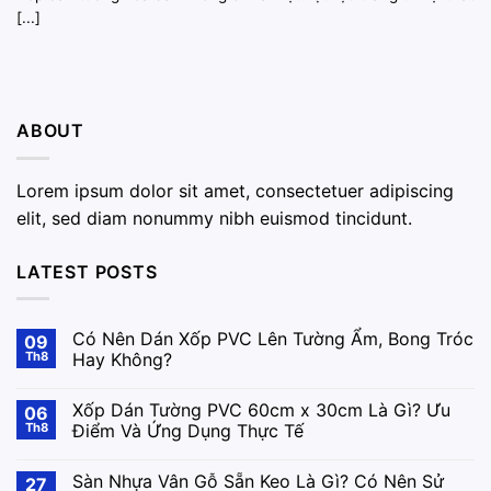
[...]
ABOUT
Lorem ipsum dolor sit amet, consectetuer adipiscing
elit, sed diam nonummy nibh euismod tincidunt.
LATEST POSTS
Có Nên Dán Xốp PVC Lên Tường Ẩm, Bong Tróc
09
Th8
Hay Không?
Xốp Dán Tường PVC 60cm x 30cm Là Gì? Ưu
06
Th8
Điểm Và Ứng Dụng Thực Tế
Sàn Nhựa Vân Gỗ Sẵn Keo Là Gì? Có Nên Sử
27