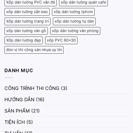
Xốp dán tường PVC vân đá
xốp dán tường quán cafe
xốp dán tường sẵn keo
xốp dán tường tphcm
Xốp dán tường trang trí
xốp dán tường tự dán
xốp dán tường vân gỗ
xốp dán tường văn phòng
Xốp dán tường đẹp
xốp PVC 60x30
đơn vị thi công sàn nhựa uy tín
DANH MỤC
CÔNG TRÌNH THI CÔNG
(3)
HƯỚNG DẪN
(16)
SẢN PHẨM
(21)
TIỆN ÍCH
(5)