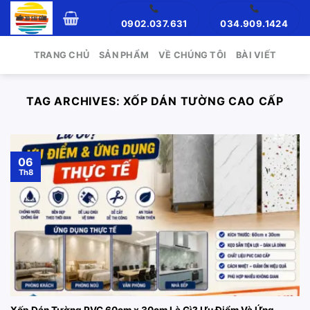
Skip
0902.037.631
034.909.1424
to
content
TRANG CHỦ
SẢN PHẨM
VỀ CHÚNG TÔI
BÀI VIẾT
TAG ARCHIVES:
XỐP DÁN TƯỜNG CAO CẤP
06
Th8