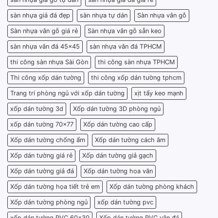
sàn nhựa giả đá đẹp
sàn nhựa tự dán
Sàn nhựa vân gỗ
Sàn nhựa vân gỗ giá rẻ
Sàn nhựa vân gỗ sẵn keo
sàn nhựa vân đá 45x45
sàn nhựa vân đá TPHCM
thi công sàn nhựa Sài Gòn
thi công sàn nhựa TPHCM
Thi công xốp dán tường
thi công xốp dán tường tphcm
Trang trí phòng ngủ với xốp dán tường
xịt tẩy keo mạnh
xốp dán tường 3d
Xốp dán tường 3D phòng ngủ
xốp dán tường 70x77
Xốp dán tường cao cấp
Xốp dán tường chống ẩm
Xốp dán tường cách âm
Xốp dán tường giá rẻ
Xốp dán tường giả gạch
Xốp dán tường giả đá
Xốp dán tường hoa văn
Xốp dán tường họa tiết trẻ em
Xốp dán tường phòng khách
Xốp dán tường phòng ngủ
xốp dán tường pvc
xốp dán tường PVC 60x30
Xốp dán tường PVC vân đá