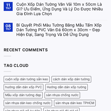
Cuộn Xốp Dán Tường Vân Vải 10m x 50cm Là
11
Th7
Gì? Ưu Điểm, Ứng Dụng Và Lý Do Được Nhiều
Gia Đình Lựa Chọn
Bí Quyết Phối Màu Tường Bằng Mẫu Tấm Xốp
08
Th7
Dán Tường PVC Vân Đá 60cm x 30cm – Đẹp
Hiện Đại, Sang Trọng Và Dễ Ứng Dụng
RECENT COMMENTS
TAG CLOUD
cuộn xốp dán tường sẵn keo
cách dán xốp dán tường
hướng dẫn dán xốp PVC
Hướng dẫn dán xốp tường
Mẫu xốp dán tường đẹp
sàn nhựa chống nước
sàn nhựa dán keo chống nước
sàn nhựa dán keo TPHCM
sàn nhựa giả gỗ tự dán
sàn nhựa giả đá giá rẻ