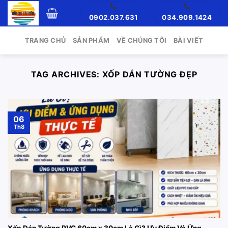
Skip
0902.037.631
034.909.1424
to
content
TRANG CHỦ
SẢN PHẨM
VỀ CHÚNG TÔI
BÀI VIẾT
TAG ARCHIVES:
XỐP DÁN TƯỜNG ĐẸP
06
Th8