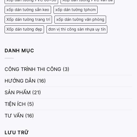
xốp dán tường sẵn keo
xốp dán tường tphcm
Xốp dán tường trang trí
xốp dán tường văn phòng
Xốp dán tường đẹp
đơn vị thi công sàn nhựa uy tín
DANH MỤC
CÔNG TRÌNH THI CÔNG
(3)
HƯỚNG DẪN
(16)
SẢN PHẨM
(21)
TIỆN ÍCH
(5)
TƯ VẤN
(16)
LƯU TRỮ