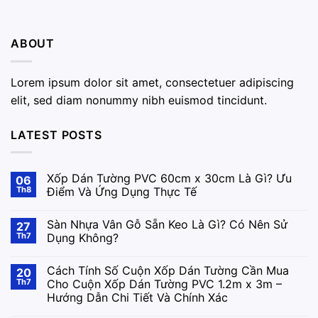
ABOUT
Lorem ipsum dolor sit amet, consectetuer adipiscing
elit, sed diam nonummy nibh euismod tincidunt.
LATEST POSTS
Xốp Dán Tường PVC 60cm x 30cm Là Gì? Ưu
06
Th8
Điểm Và Ứng Dụng Thực Tế
Sàn Nhựa Vân Gỗ Sẵn Keo Là Gì? Có Nên Sử
27
Th7
Dụng Không?
Cách Tính Số Cuộn Xốp Dán Tường Cần Mua
20
Th7
Cho Cuộn Xốp Dán Tường PVC 1.2m x 3m –
Hướng Dẫn Chi Tiết Và Chính Xác