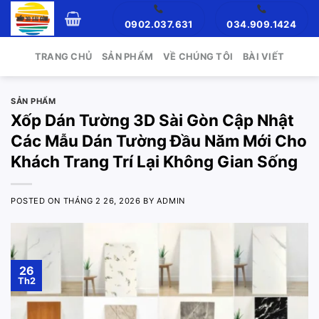
Skip
0902.037.631
034.909.1424
to
content
TRANG CHỦ
SẢN PHẨM
VỀ CHÚNG TÔI
BÀI VIẾT
SẢN PHẨM
Xốp Dán Tường 3D Sài Gòn Cập Nhật
Các Mẫu Dán Tường Đầu Năm Mới Cho
Khách Trang Trí Lại Không Gian Sống
POSTED ON
THÁNG 2 26, 2026
BY
ADMIN
26
Th2