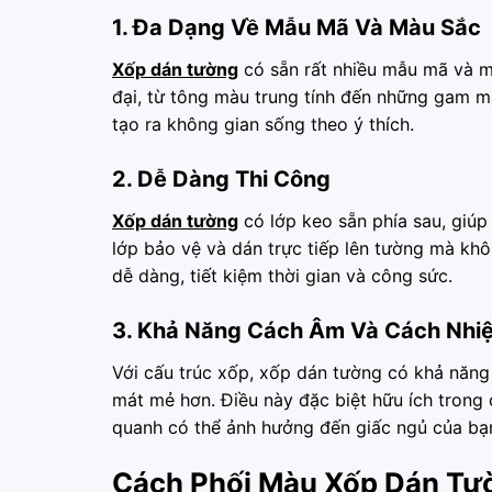
1. Đa Dạng Về Mẫu Mã Và Màu Sắc
Xốp dán tường
có sẵn rất nhiều mẫu mã và mà
đại, từ tông màu trung tính đến những gam m
tạo ra không gian sống theo ý thích.
2. Dễ Dàng Thi Công
Xốp dán tường
có lớp keo sẵn phía sau, giúp
lớp bảo vệ và dán trực tiếp lên tường mà kh
dễ dàng, tiết kiệm thời gian và công sức.
3. Khả Năng Cách Âm Và Cách Nhiệ
Với cấu trúc xốp, xốp dán tường có khả năng 
mát mẻ hơn. Điều này đặc biệt hữu ích trong 
quanh có thể ảnh hưởng đến giấc ngủ của bạ
Cách Phối Màu Xốp Dán Tư