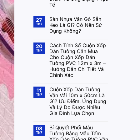
Tế
Sàn Nhựa Vân Gỗ Sẵn
27
Th7
Keo Là Gì? Có Nên Sử
Dụng Không?
Cách Tính Số Cuộn Xốp
20
Th7
Dán Tường Cần Mua
Cho Cuộn Xốp Dán
Tường PVC 1.2m x 3m –
Hướng Dẫn Chi Tiết Và
Chính Xác
Cuộn Xốp Dán Tường
11
Th7
Vân Vải 10m x 50cm Là
Gì? Ưu Điểm, Ứng Dụng
Và Lý Do Được Nhiều
Gia Đình Lựa Chọn
Bí Quyết Phối Màu
08
Th7
Tường Bằng Mẫu Tấm
Xốp Dán Tường PVC Vân