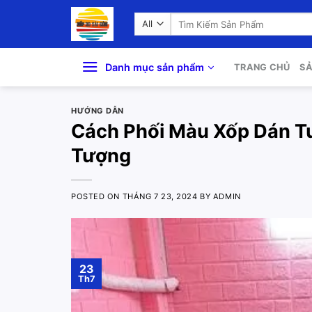
Skip
Search
to
for:
content
Danh mục sản phẩm
TRANG CHỦ
S
HƯỚNG DẪN
Cách Phối Màu Xốp Dán T
Tượng
POSTED ON
THÁNG 7 23, 2024
BY
ADMIN
23
Th7