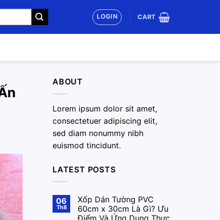
LOGIN
CART
ABOUT
 Ấn
Lorem ipsum dolor sit amet,
consectetuer adipiscing elit,
sed diam nonummy nibh
euismod tincidunt.
LATEST POSTS
Xốp Dán Tường PVC
06
Th8
60cm x 30cm Là Gì? Ưu
Điểm Và Ứng Dụng Thực