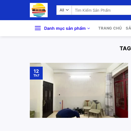
Skip
Search
to
for:
content
Danh mục sản phẩm
TRANG CHỦ
S
TAG
12
Th7