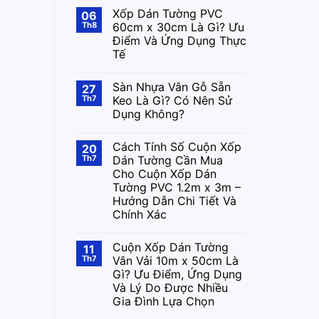
Xốp Dán Tường PVC
06
Th8
60cm x 30cm Là Gì? Ưu
Điểm Và Ứng Dụng Thực
Tế
Sàn Nhựa Vân Gỗ Sẵn
27
Th7
Keo Là Gì? Có Nên Sử
Dụng Không?
Cách Tính Số Cuộn Xốp
20
Th7
Dán Tường Cần Mua
Cho Cuộn Xốp Dán
Tường PVC 1.2m x 3m –
Hướng Dẫn Chi Tiết Và
Chính Xác
Cuộn Xốp Dán Tường
11
Th7
Vân Vải 10m x 50cm Là
Gì? Ưu Điểm, Ứng Dụng
Và Lý Do Được Nhiều
Gia Đình Lựa Chọn