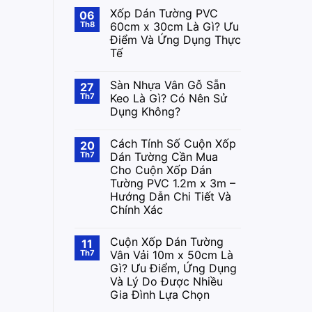
Xốp Dán Tường PVC
06
Th8
60cm x 30cm Là Gì? Ưu
Điểm Và Ứng Dụng Thực
Tế
Sàn Nhựa Vân Gỗ Sẵn
27
Th7
Keo Là Gì? Có Nên Sử
Dụng Không?
Cách Tính Số Cuộn Xốp
20
Th7
Dán Tường Cần Mua
Cho Cuộn Xốp Dán
Tường PVC 1.2m x 3m –
Hướng Dẫn Chi Tiết Và
Chính Xác
Cuộn Xốp Dán Tường
11
Th7
Vân Vải 10m x 50cm Là
Gì? Ưu Điểm, Ứng Dụng
Và Lý Do Được Nhiều
Gia Đình Lựa Chọn