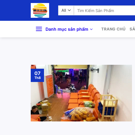
Skip
Search
to
for:
content
Danh mục sản phẩm
TRANG CHỦ
S
07
Th8