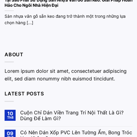
Tại Sao Phải Sử Dụng Sàn Nhựa Vân Gỗ Sẵn Keo: Giải Pháp Hoàn
Hảo Cho Ngôi Nhà Hiện Đại
Sàn nhựa vân gỗ sẵn keo đang trở thành một trong những lựa
chọn hàng [...]
ABOUT
Lorem ipsum dolor sit amet, consectetuer adipiscing
elit, sed diam nonummy nibh euismod tincidunt.
LATEST POSTS
Cuộn Chỉ Dán Viền Trang Trí Nội Thất Là Gì?
10
Th8
Dùng Để Làm Gì?
Có Nên Dán Xốp PVC Lên Tường Ẩm, Bong Tróc
09