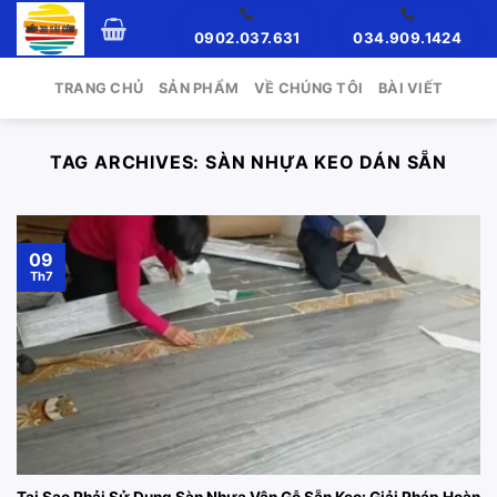
Skip
0902.037.631
034.909.1424
to
content
TRANG CHỦ
SẢN PHẨM
VỀ CHÚNG TÔI
BÀI VIẾT
TAG ARCHIVES:
SÀN NHỰA KEO DÁN SẴN
09
Th7