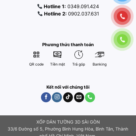
Hotline 1:
0349.091.424
Hotline 2:
0902.037.631
Phương thức thanh toán
QR code
Tiền mặt
Trả góp
Banking
Kết nối với chúng tôi
XỐP DÁN TƯỜNG 3D SÀI GÒN
33/6 Đường số 5, Phường Bình Hưng Hòa, Bình Tân, Thành
phố Hồ Chí Minh, Việt Nam.