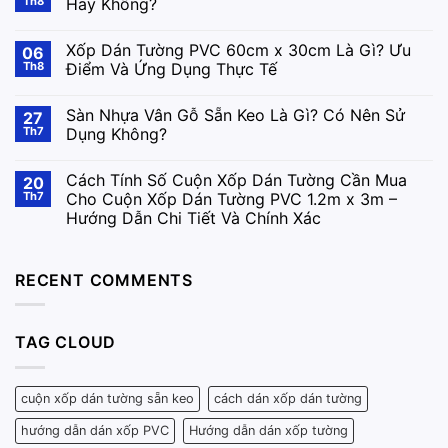
Th8
Hay Không?
Xốp Dán Tường PVC 60cm x 30cm Là Gì? Ưu
06
Th8
Điểm Và Ứng Dụng Thực Tế
Sàn Nhựa Vân Gỗ Sẵn Keo Là Gì? Có Nên Sử
27
Th7
Dụng Không?
Cách Tính Số Cuộn Xốp Dán Tường Cần Mua
20
Th7
Cho Cuộn Xốp Dán Tường PVC 1.2m x 3m –
Hướng Dẫn Chi Tiết Và Chính Xác
RECENT COMMENTS
TAG CLOUD
cuộn xốp dán tường sẵn keo
cách dán xốp dán tường
hướng dẫn dán xốp PVC
Hướng dẫn dán xốp tường