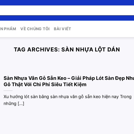
ẢN PHẨM
VỀ CHÚNG TÔI
BÀI VIẾT
TAG ARCHIVES:
SÀN NHỰA LỘT DÁN
Sàn Nhựa Vân Gỗ Sẵn Keo – Giải Pháp Lót Sàn Đẹp Nh
Gỗ Thật Với Chi Phí Siêu Tiết Kiệm
Xu hướng lót sàn bằng sàn nhựa vân gỗ sẵn keo hiện nay Trong
những [...]