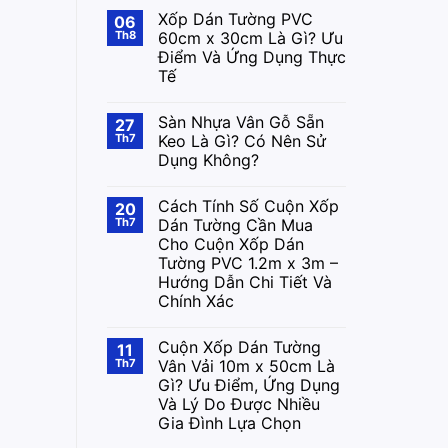
Xốp Dán Tường PVC
06
Th8
60cm x 30cm Là Gì? Ưu
Điểm Và Ứng Dụng Thực
Tế
Sàn Nhựa Vân Gỗ Sẵn
27
Th7
Keo Là Gì? Có Nên Sử
Dụng Không?
Cách Tính Số Cuộn Xốp
20
Th7
Dán Tường Cần Mua
Cho Cuộn Xốp Dán
Tường PVC 1.2m x 3m –
Hướng Dẫn Chi Tiết Và
Chính Xác
Cuộn Xốp Dán Tường
11
Th7
Vân Vải 10m x 50cm Là
Gì? Ưu Điểm, Ứng Dụng
Và Lý Do Được Nhiều
Gia Đình Lựa Chọn