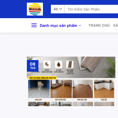
Skip
Search
to
for:
content
Danh mục sản phẩm
TRANG CHỦ
S
08
Th5