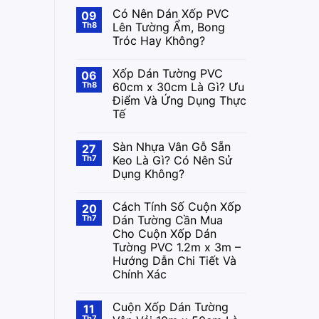
Có Nên Dán Xốp PVC
09
Th8
Lên Tường Ẩm, Bong
Tróc Hay Không?
Xốp Dán Tường PVC
06
Th8
60cm x 30cm Là Gì? Ưu
Điểm Và Ứng Dụng Thực
Tế
Sàn Nhựa Vân Gỗ Sẵn
27
Th7
Keo Là Gì? Có Nên Sử
Dụng Không?
Cách Tính Số Cuộn Xốp
20
Th7
Dán Tường Cần Mua
Cho Cuộn Xốp Dán
Tường PVC 1.2m x 3m –
Hướng Dẫn Chi Tiết Và
Chính Xác
Cuộn Xốp Dán Tường
11
Th7