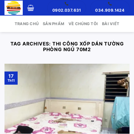
Skip
0902.037.631
034.909.1424
to
content
TRANG CHỦ
SẢN PHẨM
VỀ CHÚNG TÔI
BÀI VIẾT
TAG ARCHIVES:
THI CÔNG XỐP DÁN TƯỜNG
PHÒNG NGỦ 70M2
17
Th11