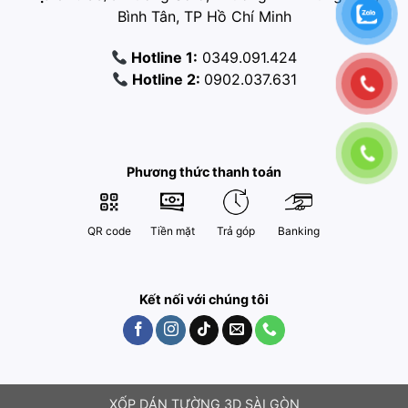
Bình Tân, TP Hồ Chí Minh
Hotline 1:
0349.091.424
Hotline 2:
0902.037.631
Phương thức thanh toán
QR code
Tiền mặt
Trả góp
Banking
Kết nối với chúng tôi
XỐP DÁN TƯỜNG 3D SÀI GÒN