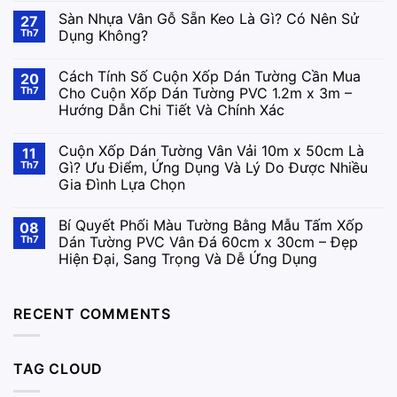
Sàn Nhựa Vân Gỗ Sẵn Keo Là Gì? Có Nên Sử
27
Th7
Dụng Không?
Cách Tính Số Cuộn Xốp Dán Tường Cần Mua
20
Th7
Cho Cuộn Xốp Dán Tường PVC 1.2m x 3m –
Hướng Dẫn Chi Tiết Và Chính Xác
Cuộn Xốp Dán Tường Vân Vải 10m x 50cm Là
11
Th7
Gì? Ưu Điểm, Ứng Dụng Và Lý Do Được Nhiều
Gia Đình Lựa Chọn
Bí Quyết Phối Màu Tường Bằng Mẫu Tấm Xốp
08
Th7
Dán Tường PVC Vân Đá 60cm x 30cm – Đẹp
Hiện Đại, Sang Trọng Và Dễ Ứng Dụng
RECENT COMMENTS
TAG CLOUD