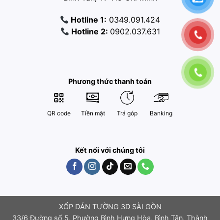
Hotline 1:
0349.091.424
Hotline 2:
0902.037.631
Phương thức thanh toán
QR code
Tiền mặt
Trả góp
Banking
Kết nối với chúng tôi
XỐP DÁN TƯỜNG 3D SÀI GÒN
33/6 Đường số 5, Phường Bình Hưng Hòa, Bình Tân, Thành