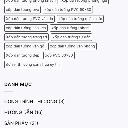
Xốp dán tường phòng khách
Xốp dán tường phòng ngủ
xốp dán tường pvc
xốp dán tường PVC 60x30
Xốp dán tường PVC vân đá
xốp dán tường quán cafe
xốp dán tường sẵn keo
xốp dán tường tphcm
Xốp dán tường trang trí
xốp dán tường tự dán
xốp dán tường vân gỗ
xốp dán tường văn phòng
Xốp dán tường đẹp
xốp PVC 60x30
đơn vị thi công sàn nhựa uy tín
DANH MỤC
CÔNG TRÌNH THI CÔNG
(3)
HƯỚNG DẪN
(16)
SẢN PHẨM
(21)