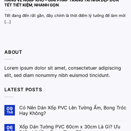
HÀNG VỀ NGẬP KHO – GIẢI PHÁP TRANG TRÍ NHÀ ĐẸP ĐÓN
TẾT TIẾT KIỆM, NHANH GỌN
Tết đang đến rất gần, đây chính là thời điểm lý tưởng để làm mới
[...]
ABOUT
Lorem ipsum dolor sit amet, consectetuer adipiscing
elit, sed diam nonummy nibh euismod tincidunt.
LATEST POSTS
Có Nên Dán Xốp PVC Lên Tường Ẩm, Bong Tróc
09
Th8
Hay Không?
Xốp Dán Tường PVC 60cm x 30cm Là Gì? Ưu
06