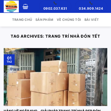
Skip
0902.037.631
034.909.1424
to
content
TRANG CHỦ
SẢN PHẨM
VỀ CHÚNG TÔI
BÀI VIẾT
TAG ARCHIVES:
TRANG TRÍ NHÀ ĐÓN TẾT
01
Th2