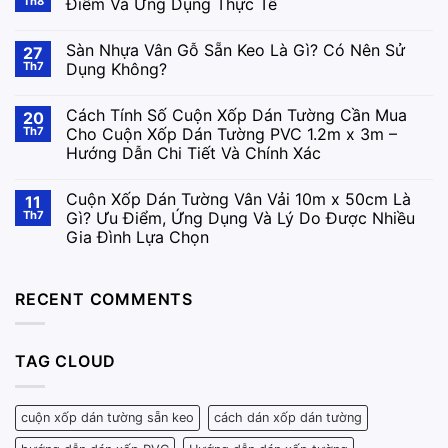
Th8
Điểm Và Ứng Dụng Thực Tế
Sàn Nhựa Vân Gỗ Sẵn Keo Là Gì? Có Nên Sử
27
Th7
Dụng Không?
Cách Tính Số Cuộn Xốp Dán Tường Cần Mua
20
Th7
Cho Cuộn Xốp Dán Tường PVC 1.2m x 3m –
Hướng Dẫn Chi Tiết Và Chính Xác
Cuộn Xốp Dán Tường Vân Vải 10m x 50cm Là
11
Th7
Gì? Ưu Điểm, Ứng Dụng Và Lý Do Được Nhiều
Gia Đình Lựa Chọn
RECENT COMMENTS
TAG CLOUD
cuộn xốp dán tường sẵn keo
cách dán xốp dán tường