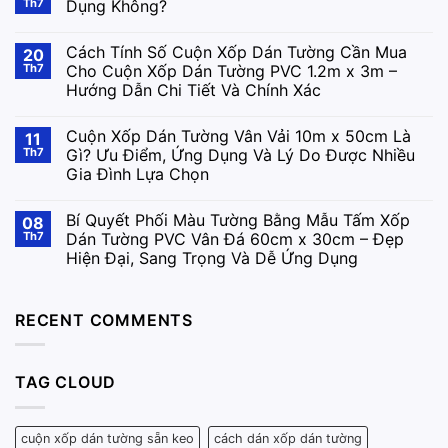
Th7
Dụng Không?
Cách Tính Số Cuộn Xốp Dán Tường Cần Mua
20
Th7
Cho Cuộn Xốp Dán Tường PVC 1.2m x 3m –
Hướng Dẫn Chi Tiết Và Chính Xác
Cuộn Xốp Dán Tường Vân Vải 10m x 50cm Là
11
Th7
Gì? Ưu Điểm, Ứng Dụng Và Lý Do Được Nhiều
Gia Đình Lựa Chọn
Bí Quyết Phối Màu Tường Bằng Mẫu Tấm Xốp
08
Th7
Dán Tường PVC Vân Đá 60cm x 30cm – Đẹp
Hiện Đại, Sang Trọng Và Dễ Ứng Dụng
RECENT COMMENTS
TAG CLOUD
cuộn xốp dán tường sẵn keo
cách dán xốp dán tường