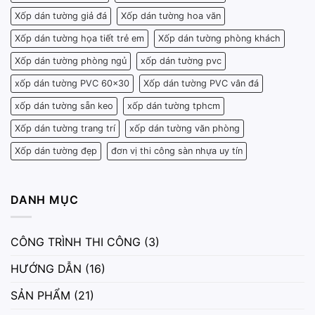
Xốp dán tường giả đá
Xốp dán tường hoa văn
Xốp dán tường họa tiết trẻ em
Xốp dán tường phòng khách
Xốp dán tường phòng ngủ
xốp dán tường pvc
xốp dán tường PVC 60x30
Xốp dán tường PVC vân đá
xốp dán tường sẵn keo
xốp dán tường tphcm
Xốp dán tường trang trí
xốp dán tường văn phòng
Xốp dán tường đẹp
đơn vị thi công sàn nhựa uy tín
DANH MỤC
CÔNG TRÌNH THI CÔNG
(3)
HƯỚNG DẪN
(16)
SẢN PHẨM
(21)