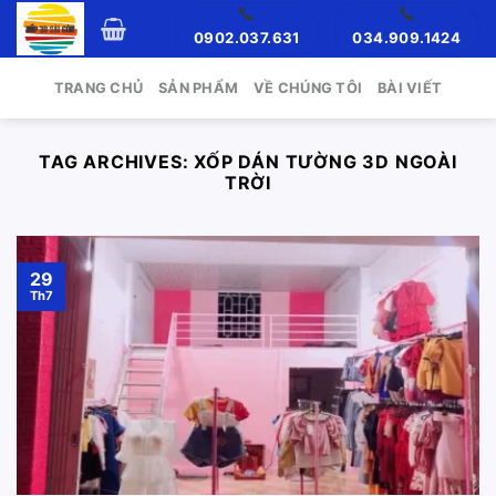
Skip
0902.037.631
034.909.1424
to
content
TRANG CHỦ
SẢN PHẨM
VỀ CHÚNG TÔI
BÀI VIẾT
TAG ARCHIVES:
XỐP DÁN TƯỜNG 3D NGOÀI
TRỜI
29
Th7