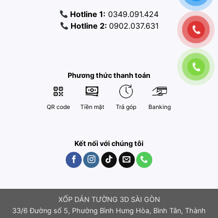
Hotline 1:
0349.091.424
Hotline 2:
0902.037.631
Phương thức thanh toán
QR code
Tiền mặt
Trả góp
Banking
Kết nối với chúng tôi
XỐP DÁN TƯỜNG 3D SÀI GÒN
33/6 Đường số 5, Phường Bình Hưng Hòa, Bình Tân, Thành