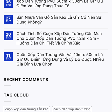
Xốp Dán Tường PVC 60cm x 30cm Là Gì? Ưu
06
Th8
Điểm Và Ứng Dụng Thực Tế
Sàn Nhựa Vân Gỗ Sẵn Keo Là Gì? Có Nên Sử
27
Th7
Dụng Không?
Cách Tính Số Cuộn Xốp Dán Tường Cần Mua
20
Th7
Cho Cuộn Xốp Dán Tường PVC 1.2m x 3m –
Hướng Dẫn Chi Tiết Và Chính Xác
Cuộn Xốp Dán Tường Vân Vải 10m x 50cm Là
11
Th7
Gì? Ưu Điểm, Ứng Dụng Và Lý Do Được Nhiều
Gia Đình Lựa Chọn
RECENT COMMENTS
TAG CLOUD
cuộn xốp dán tường sẵn keo
cách dán xốp dán tường