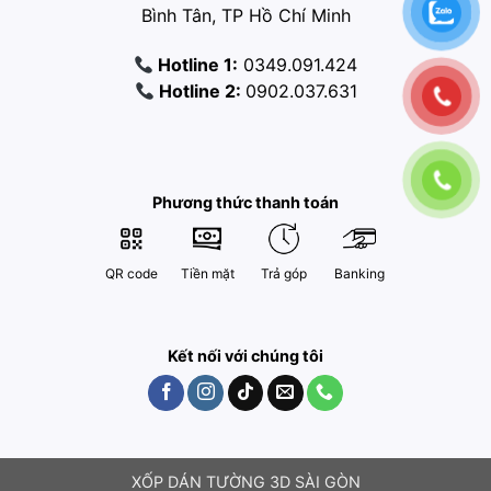
Bình Tân, TP Hồ Chí Minh
Hotline 1:
0349.091.424
Hotline 2:
0902.037.631
Phương thức thanh toán
QR code
Tiền mặt
Trả góp
Banking
Kết nối với chúng tôi
XỐP DÁN TƯỜNG 3D SÀI GÒN