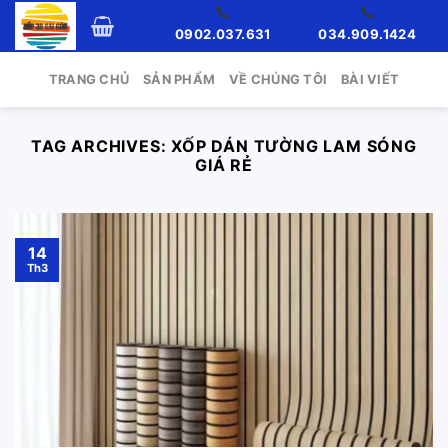
Skip
0902.037.631
034.909.1424
to
content
TRANG CHỦ
SẢN PHẨM
VỀ CHÚNG TÔI
BÀI VIẾT
TAG ARCHIVES:
XỐP DÁN TƯỜNG LAM SÓNG
GIÁ RẺ
14
Th3