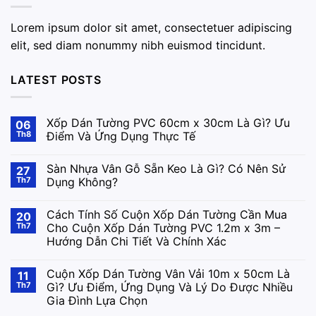
Lorem ipsum dolor sit amet, consectetuer adipiscing
elit, sed diam nonummy nibh euismod tincidunt.
LATEST POSTS
Xốp Dán Tường PVC 60cm x 30cm Là Gì? Ưu
06
Th8
Điểm Và Ứng Dụng Thực Tế
Sàn Nhựa Vân Gỗ Sẵn Keo Là Gì? Có Nên Sử
27
Th7
Dụng Không?
Cách Tính Số Cuộn Xốp Dán Tường Cần Mua
20
Th7
Cho Cuộn Xốp Dán Tường PVC 1.2m x 3m –
Hướng Dẫn Chi Tiết Và Chính Xác
Cuộn Xốp Dán Tường Vân Vải 10m x 50cm Là
11
Th7
Gì? Ưu Điểm, Ứng Dụng Và Lý Do Được Nhiều
Gia Đình Lựa Chọn