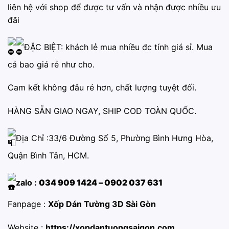
liên hệ với shop để được tư vấn và nhận được nhiều ưu
đãi
ĐẶC BIỆT: khách lẻ mua nhiều đc tính giá sỉ. Mua
cả bao giá rẻ như cho.
Cam kết không đâu rẻ hơn, chất lượng tuyệt đối.
HÀNG SẴN GIAO NGAY, SHIP COD TOÀN QUỐC.
Địa Chỉ :33/6 Đường Số 5, Phường Bình Hưng Hòa,
Quận Bình Tân, HCM.
zalo :
034 909 1424 – 0902 037 631
Fanpage :
Xốp Dán Tường 3D Sài Gòn
Website :
https://xopdantuongsaigon.com