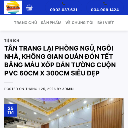
Skip
0902.037.631
034.909.1424
to
content
TRANG CHỦ
SẢN PHẨM
VỀ CHÚNG TÔI
BÀI VIẾT
TIỆN ÍCH
TÂN TRANG LẠI PHÒNG NGỦ, NGÔI
NHÀ, KHÔNG GIAN QUÁN ĐÓN TẾT
BẰNG MẪU XỐP DÁN TƯỜNG CUỘN
PVC 60CM X 300CM SIÊU ĐẸP
POSTED ON
THÁNG 1 25, 2026
BY
ADMIN
25
Th1