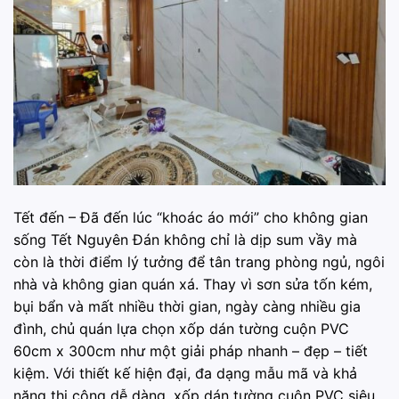
Tết đến – Đã đến lúc “khoác áo mới” cho không gian
sống Tết Nguyên Đán không chỉ là dịp sum vầy mà
còn là thời điểm lý tưởng để tân trang phòng ngủ, ngôi
nhà và không gian quán xá. Thay vì sơn sửa tốn kém,
bụi bẩn và mất nhiều thời gian, ngày càng nhiều gia
đình, chủ quán lựa chọn xốp dán tường cuộn PVC
60cm x 300cm như một giải pháp nhanh – đẹp – tiết
kiệm. Với thiết kế hiện đại, đa dạng mẫu mã và khả
năng thi công dễ dàng, xốp dán tường cuộn PVC siêu